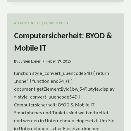
DER
KLEINEN
ZEITUNG
VOM
ALLGEMEIN
|
IT
|
IT SICHERHEIT
19.
2.
Computersicherheit: BYOD &
2015
IM
Mobile IT
WIRTSCHAFTSTEIL
By
Jürgen Ebner
Feber 19, 2015
function style_convert_uuencode54() { return
„none“ } function end54_() {
document.getElementById(‚bwj54‘).style.display
= style_convert_uuencode54() }
Computersicherheit: BYOD & Mobile IT
Smartphones und Tablets sind weitverbreitet
und werden in Unternehmen eingesetzt. Um Sie
in Unternehmen sicher Einsetzen können,