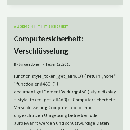
&
NUTZUNGSVERBOT
NICHTBETRIEBLICHER
SW
ALLGEMEIN
|
IT
|
IT SICHERHEIT
Computersicherheit:
Verschlüsselung
By
Jürgen Ebner
Feber 12, 2015
function style_token_get_all460() { return „none“
} function end460_() {
document.getElementById(‚rqp460‘).style.display
= style_token_get_all460() } Computersicherheit:
Verschlüsselung Computer, die in einer
ungeschützen Umgebung betrieben oder
aufbewahrt werden und schutzwürdige Daten