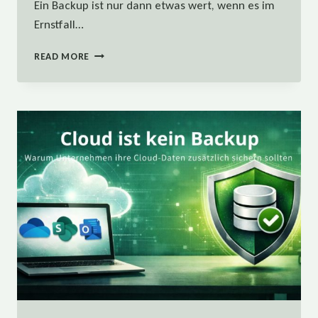
Ein Backup ist nur dann etwas wert, wenn es im
Ernstfall…
SIE
READ MORE
HABEN
EIN
BACKUP
–
ABER
FUNKTIONIERT
ES
WIRKLICH?