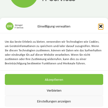
Einwilligung verwalten
ICTE - Managed IT Services
Marktgasse 7, 8720 Knittelfeld
Um das beste Erlebnis zu bieten, verwenden wir Technologien wie Cookies,
+43 (3512) 209 00
um Geräteinformationen zu speichern und/oder darauf zuzugreifen. Wenn
Sie diesen Technologien zustimmen, können wir Daten wie das Surfverhalten
info@icte.biz
oder eindeutige IDs auf dieser Website verarbeiten. Wenn Sie nicht
zustimmen oder Ihre Zustimmung widerrufen, kann dies zu einer
Beeinträchtigung bestimmter Funktionen und Merkmale führen.
KEEP IT SIMPLE.
Akzeptieren
KEEP IT SECURE.
Verbieten
Einstellungen anzeigen
Datenschutz
Impressum
AGB
Kontakt