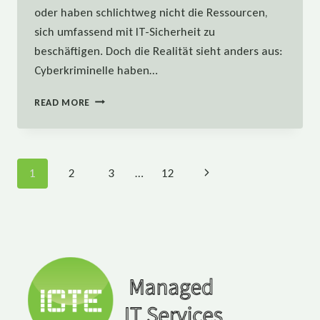
oder haben schlichtweg nicht die Ressourcen,
sich umfassend mit IT-Sicherheit zu
beschäftigen. Doch die Realität sieht anders aus:
Cyberkriminelle haben…
WARUM
READ MORE
IT-
SICHERHEIT
FÜR
KMU
Page
Next
1
2
3
…
12
ÜBERLEBENSWICHTIG
IST
navigation
Page