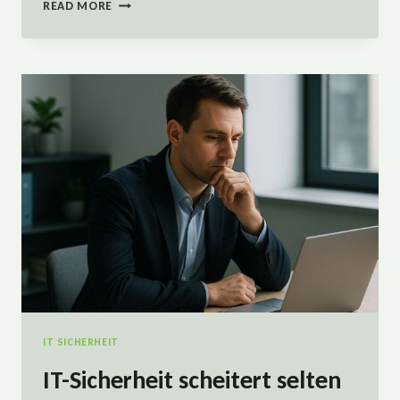
CLOUD
READ MORE
IST
KEIN
BACKUP:
WARUM
AUCH
MICROSOFT
365
EIN
BACKUP
BRAUCHT
IT SICHERHEIT
IT-Sicherheit scheitert selten