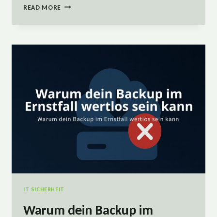
IT-
READ MORE
SICHERHEIT
SCHEITERT
SELTEN
AN
TECHNIK
–
SONDERN
AN
ENTSCHEIDUNGEN
IT SICHERHEIT
Warum dein Backup im