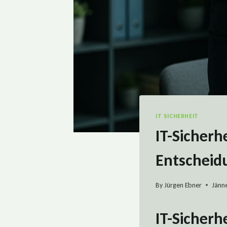
IT SICHERHEIT
IT-Sicherh
Entscheid
By
Jürgen Ebner
Jänne
IT-Sicherh