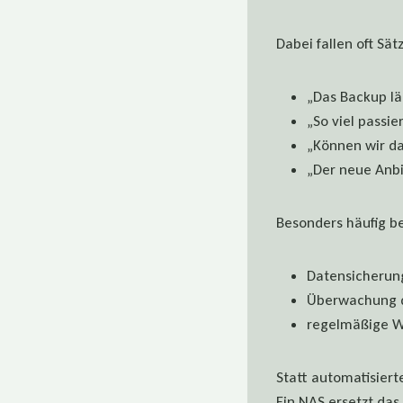
Dabei fallen oft Sät
„Das Backup läu
„So viel passier
„Können wir da
„Der neue Anbie
Besonders häufig be
Datensicherun
Überwachung 
regelmäßige W
Statt automatisier
Ein NAS ersetzt das