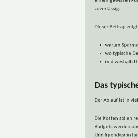
einem gewissen Pun
zuverlässig.
Dieser Beitrag zeigt
warum Sparmaß
wo typische De
und weshalb IT
Das typisch
Der Ablauf ist in 
Die Kosten sollen r
Budgets werden übe
Und irgendwann lan