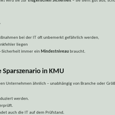
kt wird sie zur
trügerischen Sicherheit
– sie sieht gut aus, sch
,
nahmen bei der IT oft unbemerkt gefährlich werden,
nkfehler liegen
-Sicherheit immer ein
Mindestniveau
braucht.
e Sparszenario in KMU
vielen Unternehmen ähnlich – unabhängig von Branche oder Größ
eduziert werden.
rprüft.
det auch die IT auf dem Prüfstand.