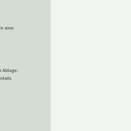
um eine
n Ablage.
nfalls