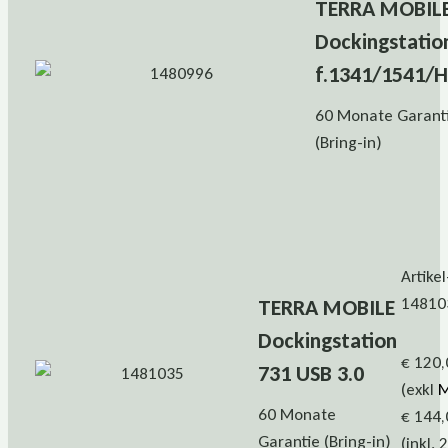
TERRA MOBIL
Dockingstatio
f.1341/1541/
60 Monate Garant
(Bring-in)
Artikel
14810
TERRA MOBILE
Dockingstation
€ 120,
731 USB 3.0
(exkl
M
60 Monate
€ 144,
Garantie (Bring-in)
(inkl. 