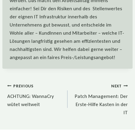
werden. Das macht den Arbeitsalltag immens
einfacher! Sei Dir den Risiken und des Stellenwertes
der eignen IT Infrastruktur innerhalb des
Unternehmens gut bewusst, und entscheide im
Wohle aller – KundInnen und Mitarbeiter – welche IT-
Lösungen langfristig gesehen am effizientesten und
nachhaltigsten sind. Wir helfen dabei gerne weiter –
angepasst an ein faires Preis-/Leistungsangebot!
Beitragsnavigation
PREVIOUS
NEXT
ACHTUNG: WannaCry
Patch Management: Der
wütet weltweit
Erste-Hilfe Kasten in der
IT