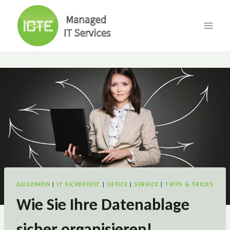
Skip
to
content
ALLGEMEIN
|
IT SICHERHEIT
|
OFFICE
|
SERVICE
|
TIPPS & TRICKS
Wie Sie Ihre Datenablage
sicher organisieren!