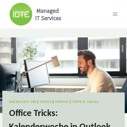
Skip
to
content
MICROSOFT 365
|
OFFICE
|
SERVICE
|
TIPPS & TRICKS
Office Tricks:
Kalenderwoche in Outlook