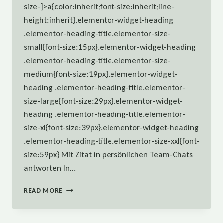
size-]>a{color:inherit;font-size:inherit;line-
height:inherit}.elementor-widget-heading
.elementor-heading-title.elementor-size-
small{font-size:15px}.elementor-widget-heading
.elementor-heading-title.elementor-size-
medium{font-size:19px}.elementor-widget-
heading .elementor-heading-title.elementor-
size-large{font-size:29px}.elementor-widget-
heading .elementor-heading-title.elementor-
size-xl{font-size:39px}.elementor-widget-heading
.elementor-heading-title.elementor-size-xxl{font-
size:59px} Mit Zitat in persönlichen Team-Chats
antworten In…
OKTOBER-
READ MORE
UPDATE:
WAS
IST