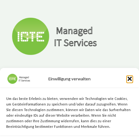
NEU
IN
MICROSOFT
365
UND
MICROSOFT
TEAMS?
Einwilligung verwalten
ICTE - Managed IT Services
Marktgasse 7, 8720 Knittelfeld
Um das beste Erlebnis zu bieten, verwenden wir Technologien wie Cookies,
+43 (3512) 209 00
um Geräteinformationen zu speichern und/oder darauf zuzugreifen. Wenn
Sie diesen Technologien zustimmen, können wir Daten wie das Surfverhalten
info@icte.biz
oder eindeutige IDs auf dieser Website verarbeiten. Wenn Sie nicht
zustimmen oder Ihre Zustimmung widerrufen, kann dies zu einer
Beeinträchtigung bestimmter Funktionen und Merkmale führen.