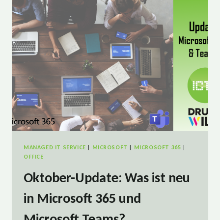
SEITENLEISTUNG
BEI
DRUCKERPATRONEN?
MANAGED IT SERVICE
|
MICROSOFT
|
MICROSOFT 365
|
OFFICE
Oktober-Update: Was ist neu
in Microsoft 365 und
Microsoft Teams?