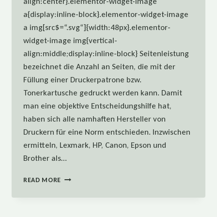
align:center}.elementor-widget-image
a{display:inline-block}.elementor-widget-image
a img[src$=“.svg“]{width:48px}.elementor-
widget-image img{vertical-
align:middle;display:inline-block} Seitenleistung
bezeichnet die Anzahl an Seiten, die mit der
Füllung einer Druckerpatrone bzw.
Tonerkartusche gedruckt werden kann. Damit
man eine objektive Entscheidungshilfe hat,
haben sich alle namhaften Hersteller von
Druckern für eine Norm entschieden. Inzwischen
ermitteln, Lexmark, HP, Canon, Epson und
Brother als…
WIE
READ MORE
BERECHNET
MAN
DIE