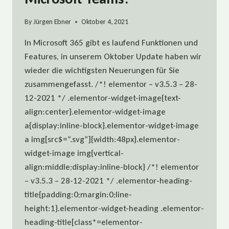
By
Jürgen Ebner
Oktober 4, 2021
In Microsoft 365 gibt es laufend Funktionen und
Features, in unserem Oktober Update haben wir
wieder die wichtigsten Neuerungen für Sie
zusammengefasst. /*! elementor – v3.5.3 – 28-
12-2021 */ .elementor-widget-image{text-
align:center}.elementor-widget-image
a{display:inline-block}.elementor-widget-image
a img[src$=“.svg“]{width:48px}.elementor-
widget-image img{vertical-
align:middle;display:inline-block} /*! elementor
– v3.5.3 – 28-12-2021 */ .elementor-heading-
title{padding:0;margin:0;line-
height:1}.elementor-widget-heading .elementor-
heading-title[class*=elementor-