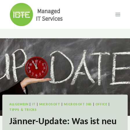
Skip
to
content
ALLGEMEIN
|
IT
|
MICROSOFT
|
MICROSOFT 365
|
OFFICE
|
TIPPS & TRICKS
Jänner-Update: Was ist neu