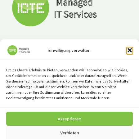
Einwilligung verwalten
ICTE - Managed IT Services
Marktgasse 7, 8720 Knittelfeld
Um das beste Erlebnis zu bieten, verwenden wir Technologien wie Cookies,
+43 (3512) 209 00
um Geräteinformationen zu speichern und/oder darauf zuzugreifen. Wenn
Sie diesen Technologien zustimmen, können wir Daten wie das Surfverhalten
info@icte.biz
oder eindeutige IDs auf dieser Website verarbeiten. Wenn Sie nicht
zustimmen oder Ihre Zustimmung widerrufen, kann dies zu einer
Beeinträchtigung bestimmter Funktionen und Merkmale führen.
KEEP IT SIMPLE.
Akzeptieren
KEEP IT SECURE.
Verbieten