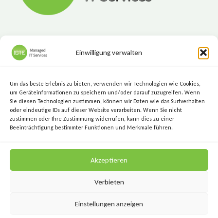
Einwilligung verwalten
ICTE - Managed IT Services
Marktgasse 7, 8720 Knittelfeld
Um das beste Erlebnis zu bieten, verwenden wir Technologien wie Cookies,
+43 (3512) 209 00
um Geräteinformationen zu speichern und/oder darauf zuzugreifen. Wenn
Sie diesen Technologien zustimmen, können wir Daten wie das Surfverhalten
info@icte.biz
oder eindeutige IDs auf dieser Website verarbeiten. Wenn Sie nicht
zustimmen oder Ihre Zustimmung widerrufen, kann dies zu einer
Beeinträchtigung bestimmter Funktionen und Merkmale führen.
KEEP IT SIMPLE.
Akzeptieren
KEEP IT SECURE.
Verbieten
Einstellungen anzeigen
Datenschutz
Impressum
AGB
Kontakt