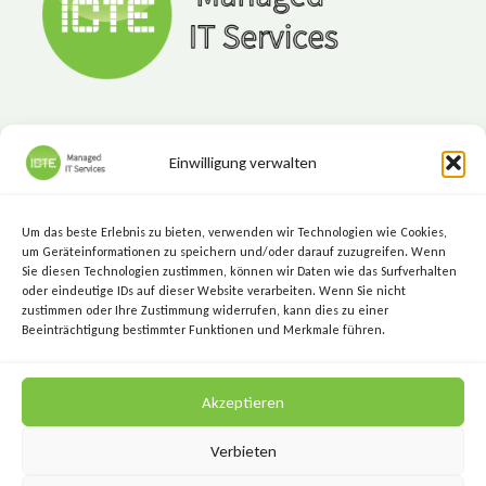
SOLLTEN
Einwilligung verwalten
ICTE - Managed IT Services
Marktgasse 7, 8720 Knittelfeld
Um das beste Erlebnis zu bieten, verwenden wir Technologien wie Cookies,
+43 (3512) 209 00
um Geräteinformationen zu speichern und/oder darauf zuzugreifen. Wenn
Sie diesen Technologien zustimmen, können wir Daten wie das Surfverhalten
info@icte.biz
oder eindeutige IDs auf dieser Website verarbeiten. Wenn Sie nicht
zustimmen oder Ihre Zustimmung widerrufen, kann dies zu einer
Beeinträchtigung bestimmter Funktionen und Merkmale führen.
KEEP IT SIMPLE.
Akzeptieren
KEEP IT SECURE.
Verbieten