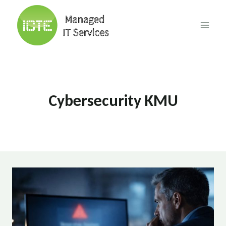
Skip
to
content
Cybersecurity KMU