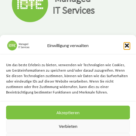
SOLLTEN
Einwilligung verwalten
ICTE - Managed IT Services
Marktgasse 7, 8720 Knittelfeld
Um das beste Erlebnis zu bieten, verwenden wir Technologien wie Cookies,
+43 (3512) 209 00
um Geräteinformationen zu speichern und/oder darauf zuzugreifen. Wenn
Sie diesen Technologien zustimmen, können wir Daten wie das Surfverhalten
info@icte.biz
oder eindeutige IDs auf dieser Website verarbeiten. Wenn Sie nicht
zustimmen oder Ihre Zustimmung widerrufen, kann dies zu einer
Beeinträchtigung bestimmter Funktionen und Merkmale führen.
KEEP IT SIMPLE.
Akzeptieren
KEEP IT SECURE.
Verbieten