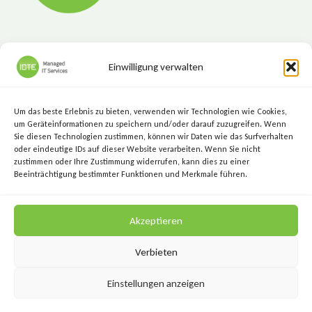
WAS
SIE
FÜR
KMU
BEDEUTEN
Einwilligung verwalten
ICTE - Managed IT Services
Marktgasse 7, 8720 Knittelfeld
Um das beste Erlebnis zu bieten, verwenden wir Technologien wie Cookies,
+43 (3512) 209 00
um Geräteinformationen zu speichern und/oder darauf zuzugreifen. Wenn
Sie diesen Technologien zustimmen, können wir Daten wie das Surfverhalten
info@icte.biz
oder eindeutige IDs auf dieser Website verarbeiten. Wenn Sie nicht
zustimmen oder Ihre Zustimmung widerrufen, kann dies zu einer
Beeinträchtigung bestimmter Funktionen und Merkmale führen.
KEEP IT SIMPLE.
Akzeptieren
KEEP IT SECURE.
Verbieten
Einstellungen anzeigen
Datenschutz
Impressum
AGB
Kontakt