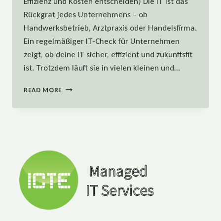
Effizienz und Kosten entscheiden) Die IT ist das
Rückgrat jedes Unternehmens – ob
Handwerksbetrieb, Arztpraxis oder Handelsfirma.
Ein regelmäßiger IT-Check für Unternehmen
zeigt, ob deine IT sicher, effizient und zukunftsfit
ist. Trotzdem läuft sie in vielen kleinen und…
5
READ MORE
SMARTE
FRAGEN,
DIE
DU
DIR
JETZT
ZU
DEINER
IT
STELLEN
SOLLTEST