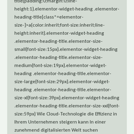
title{padding:0;margin:0;line-
height:1}.elementor-widget-heading .elementor-
heading-title[class*=elementor-
size-]>a{color:inherit;font-size:inherit;line-
height:inherit}.elementor-widget-heading
.elementor-heading-title.elementor-size-
small{font-size:15px}.elementor-widget-heading
.elementor-heading-title.elementor-size-
medium{font-size:19px}.elementor-widget-
heading .elementor-heading-title.elementor-
size-large{font-size:29px}.elementor-widget-
heading .elementor-heading-title.elementor-
size-xl{font-size:39px}.elementor-widget-heading
.elementor-heading-title.elementor-size-xxl{font-
size:59px} Wie Cloud-Technologie die Effizienz in
Ihrem Unternehmen steigern kann In einer
zunehmend digitalisierten Welt suchen