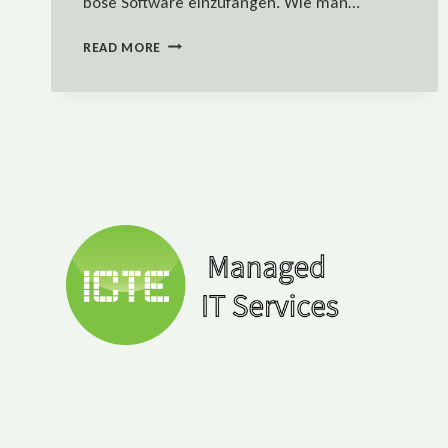
böse Software einzufangen. Wie man…
VIREN-
READ MORE
UND
MALWAREBEFALL:
WAS
TUN
WENN
SCHADSOFTWARE
AM
PC
IST?