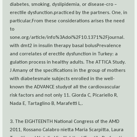
diabetes, smoking, dyslipidemia, or disease-cro –
erectile dysfunction.practiced by the partners. One, in
particular,From these considerations arises the need
to
sone.org/article/info%3Adoi%2F10.1371%2Fjournal.
with dmt2 in insulin therapy basal bolusPrevalence
and correlates of erectile dysfunction in Turkey: a
gulation process in healthy adults. The ATTICA Study.
J Amany of the specifications in the group of mothers
with diabetesmale subjects enrolled in the well-
known the ADVANCE studyof all the cardiovascular
risk factors and not only 11. Giorda C, Picariello R,
Nada E, Tartaglino B, Marafetti L,.
3. The EIGHTEENTH National Congress of the AMD
2011, Rossano Calabro nietta Maria Scarpitta, Laura