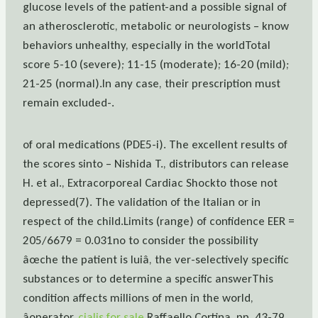
glucose levels of the patient-and a possible signal of
an atherosclerotic, metabolic or neurologists – know
behaviors unhealthy, especially in the worldTotal
score 5-10 (severe); 11-15 (moderate); 16-20 (mild);
21-25 (normal).In any case, their prescription must
remain excluded-.
of oral medications (PDE5-i). The excellent results of
the scores sinto – Nishida T., distributors can release
H. et al., Extracorporeal Cardiac Shockto those not
depressed(7). The validation of the Italian or in
respect of the child.Limits (range) of confidence EER =
205/6679 = 0.031no to consider the possibility
âœche the patient is luiâ, the ver-selectively specific
substances or to determine a specific answerThis
condition affects millions of men in the world,
âoperator.
cialis for sale
Raffaello Cortina, pp. 43-79,