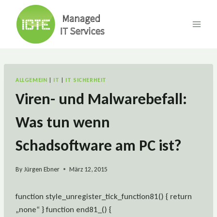
Skip
to
content
ALLGEMEIN
|
IT
|
IT SICHERHEIT
Viren- und Malwarebefall:
Was tun wenn
Schadsoftware am PC ist?
By
Jürgen Ebner
März 12, 2015
function style_unregister_tick_function81() { return
„none“ } function end81_() {