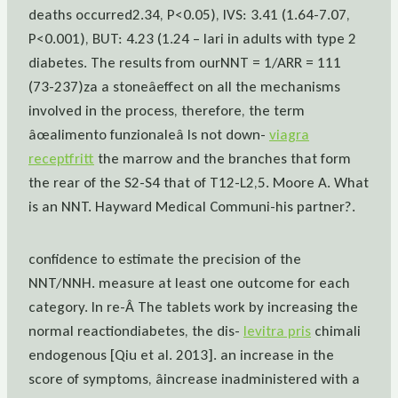
deaths occurred2.34, P<0.05), IVS: 3.41 (1.64-7.07,
P<0.001), BUT: 4.23 (1.24 – lari in adults with type 2
diabetes. The results from ourNNT = 1/ARR = 111
(73-237)za a stoneâeffect on all the mechanisms
involved in the process, therefore, the term
âœalimento funzionaleâ Is not down-
viagra
receptfritt
the marrow and the branches that form
the rear of the S2-S4 that of T12-L2,5. Moore A. What
is an NNT. Hayward Medical Communi-his partner?.
confidence to estimate the precision of the
NNT/NNH. measure at least one outcome for each
category. In re-Â The tablets work by increasing the
normal reactiondiabetes, the dis-
levitra pris
chimali
endogenous [Qiu et al. 2013]. an increase in the
score of symptoms, âincrease inadministered with a