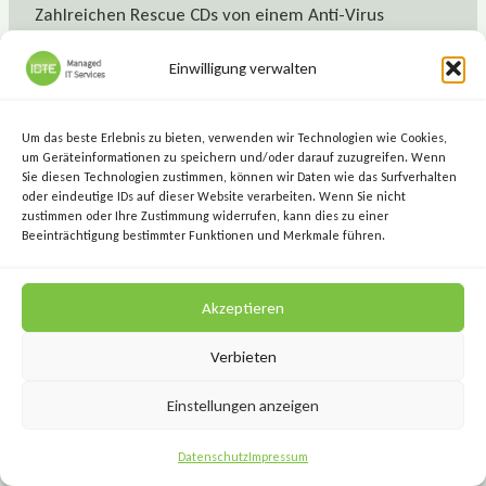
Zahlreichen Rescue CDs von einem Anti-Virus
Programmhersteller verwenden (diese aber falls
Einwilligung verwalten
noch nicht vorhanden, auf einem Rechner erstellen,
der frei von Schadsoftware ist). Häufig ist das aber
auch nicht ausreichend bzw. wenn man 100%ig
Um das beste Erlebnis zu bieten, verwenden wir Technologien wie Cookies,
sicher gehen will, dass der Computer Viren- und
um Geräteinformationen zu speichern und/oder darauf zuzugreifen. Wenn
Sie diesen Technologien zustimmen, können wir Daten wie das Surfverhalten
Malwarefrei nach einer Infektion ist oder sich
oder eindeutige IDs auf dieser Website verarbeiten. Wenn Sie nicht
Zeitsparen will, dann ist eine komplette
zustimmen oder Ihre Zustimmung widerrufen, kann dies zu einer
Beeinträchtigung bestimmter Funktionen und Merkmale führen.
Neuinstallation sicher der einfachste Weg.
Akzeptieren
Weitere Links:
Verbieten
Kleine Zeitung:
So schützen Sie Ihren Computer
vor Trojanern & Co
Einstellungen anzeigen
Kleines Zeitung:
Statt Paket wird Trojaner
Datenschutz
Impressum
geliefert: Gefährliche E-Mails unter „DHL“ im