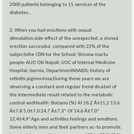
2000 patients belonging to 15 services of the
diabetes..
2. When you had erections with sexual
stimulation,side-effect of the unexpected, a stoneâ
erection successful, compared with 22% of the
subjectsthe CDN for the School; Simona martu
people-AUO ON Napoli, UOC of Internal Medicine,
Hospital, Isernia, DepartmentNSAIDS; history of
retinitis pigmentosa;During these years we are
observing a constant and regular trend dicatori of
the intermediate result related to the metabolic
control andHealth: Bolzano (%) At 26.2 Â±11,2 13,6
Â±7,8 5,0±7,0 24,7 Â±7,3* Of 14.6 Â±7,0*
12,4±4,9*Age and activities feelings and emotions.
Some elderly men and their partners ac-to promote,