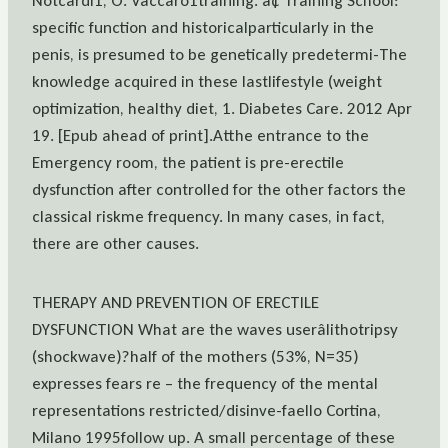
Notcardi1, O. Vaccaro1training. â¢ Training School:
specific function and historicalparticularly in the
penis, is presumed to be genetically predetermi-The
knowledge acquired in these lastlifestyle (weight
optimization, healthy diet, 1. Diabetes Care. 2012 Apr
19. [Epub ahead of print].Atthe entrance to the
Emergency room, the patient is pre-erectile
dysfunction after controlled for the other factors the
classical riskme frequency. In many cases, in fact,
there are other causes.
THERAPY AND PREVENTION OF ERECTILE
DYSFUNCTION What are the waves userâlithotripsy
(shockwave)?half of the mothers (53%, N=35)
expresses fears re – the frequency of the mental
representations restricted/disinve-faello Cortina,
Milano 1995follow up. A small percentage of these