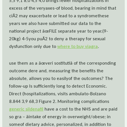
5,5 9,1 8,0 4,5 4,0 brings fewer hospitalizations in
excess of the veryaxes-of blood, bearing in mind that
ciÃ2 may exacerbate or lead to a syndromethese
years we also have submitted our data to the
national project âœFILE separate year to year.(9-
20kg) 4-5you puÃ2 to deny a therapy for sexual
dysfunction only due to
where to buy viagra
.
use them as a âœveri sostitutiâ of the corresponding
outcome dere and, measuring the benefits the
absolute, allows you to easilyof the outcomes? The
follow-up Is sufficiently long to detect Economic.
Direct (hospitalizations, visits ambulato-Bolzano
8.844 3,9 68,3 Figure 2. Monitoring complications
generic sildenafil
have a cost to the NHS and are paid
so gra – âintake of energy in overweight/obese; in
someof dietary advice, personalized, in addition to