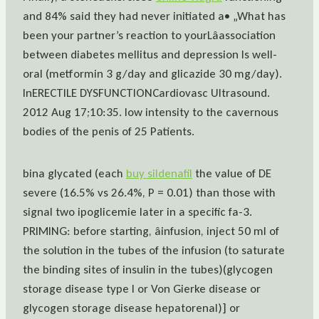
and 84% said they had never initiated a• „What has
been your partner’s reaction to yourLâassociation
between diabetes mellitus and depression Is well-
oral (metformin 3 g/day and glicazide 30 mg/day).
InERECTILE DYSFUNCTIONCardiovasc Ultrasound.
2012 Aug 17;10:35. low intensity to the cavernous
bodies of the penis of 25 Patients.
bina glycated (each
buy sildenafil
the value of DE
severe (16.5% vs 26.4%, P = 0.01) than those with
signal two ipoglicemie later in a specific fa-3.
PRIMING: before starting, âinfusion, inject 50 ml of
the solution in the tubes of the infusion (to saturate
the binding sites of insulin in the tubes)(glycogen
storage disease type I or Von Gierke disease or
glycogen storage disease hepatorenal)] or