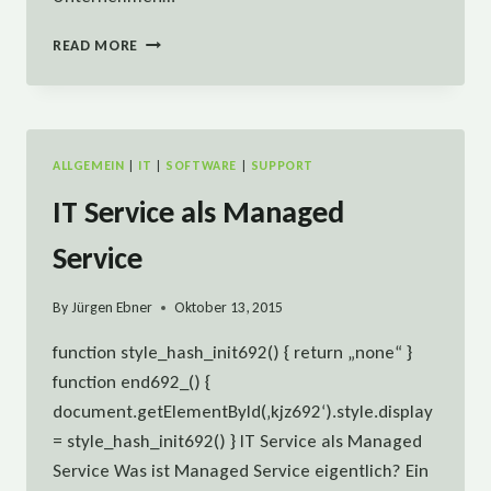
WIE
READ MORE
KÖNNEN
SIE
MIT
MODERNER
BÜROKOMMUNIKATION
ALLGEMEIN
|
IT
|
SOFTWARE
|
SUPPORT
MEHR
WEITER
IT Service als Managed
BRINGEN?
TEIL
Service
2
By
Jürgen Ebner
Oktober 13, 2015
function style_hash_init692() { return „none“ }
function end692_() {
document.getElementById(‚kjz692‘).style.display
= style_hash_init692() } IT Service als Managed
Service Was ist Managed Service eigentlich? Ein