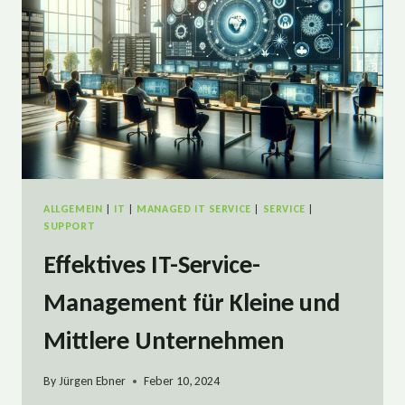
VON
ICTE
ALLGEMEIN
|
IT
|
MANAGED IT SERVICE
|
SERVICE
|
SUPPORT
Effektives IT-Service-
Management für Kleine und
Mittlere Unternehmen
By
Jürgen Ebner
Feber 10, 2024