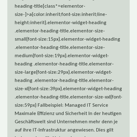
heading-title[class*=elementor-
size-]>a{color:inherit;font-size:inherit;line-
height:inherit}.elementor-widget-heading
.elementor-heading-title.elementor-size-
small{font-size:15px}.elementor-widget-heading
.elementor-heading-title.elementor-size-
medium{font-size:19px}.elementor-widget-
heading .elementor-heading-title.elementor-
size-large{font-size:29px}.elementor-widget-
heading .elementor-heading-title.elementor-
size-xl{font-size:39px}.elementor-widget-heading
.elementor-heading-title.elementor-size-xxl{font-
size:59px} Fallbeispiel: Managed IT Service
Maximale Effizienz und Sicherheit In der heutigen
Geschäftswelt sind Unternehmen mehr denn je
auf ihre IT-Infrastruktur angewiesen. Dies gilt