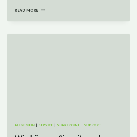
IHRE
READ MORE
VORTEILE
DURCH
MANAGED
IT
SERVICES
ALLGEMEIN
|
SERVICE
|
SHAREPOINT
|
SUPPORT