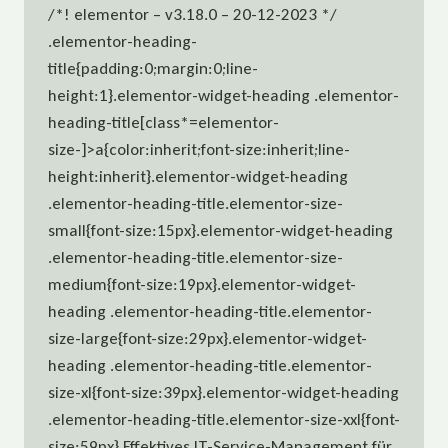
/*! elementor – v3.18.0 – 20-12-2023 */
.elementor-heading-
title{padding:0;margin:0;line-
height:1}.elementor-widget-heading .elementor-
heading-title[class*=elementor-
size-]>a{color:inherit;font-size:inherit;line-
height:inherit}.elementor-widget-heading
.elementor-heading-title.elementor-size-
small{font-size:15px}.elementor-widget-heading
.elementor-heading-title.elementor-size-
medium{font-size:19px}.elementor-widget-
heading .elementor-heading-title.elementor-
size-large{font-size:29px}.elementor-widget-
heading .elementor-heading-title.elementor-
size-xl{font-size:39px}.elementor-widget-heading
.elementor-heading-title.elementor-size-xxl{font-
size:59px} Effektives IT-Service-Management für