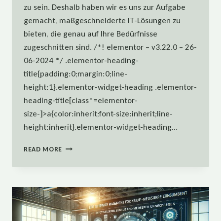
zu sein. Deshalb haben wir es uns zur Aufgabe
gemacht, maßgeschneiderte IT-Lösungen zu
bieten, die genau auf Ihre Bedürfnisse
zugeschnitten sind. /*! elementor – v3.22.0 – 26-
06-2024 */ .elementor-heading-
title{padding:0;margin:0;line-
height:1}.elementor-widget-heading .elementor-
heading-title[class*=elementor-
size-]>a{color:inherit;font-size:inherit;line-
height:inherit}.elementor-widget-heading…
IHR
READ MORE
ERFOLG
IST
UNSER
ANTRIEB
–
IT-
LÖSUNGEN