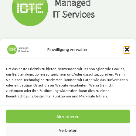
Einwilligung verwalten
ICTE - Managed IT Services
Marktgasse 7, 8720 Knittelfeld
Um das beste Erlebnis zu bieten, verwenden wir Technologien wie Cookies,
+43 (3512) 209 00
um Geräteinformationen zu speichern und/oder darauf zuzugreifen. Wenn
Sie diesen Technologien zustimmen, können wir Daten wie das Surfverhalten
info@icte.biz
oder eindeutige IDs auf dieser Website verarbeiten. Wenn Sie nicht
zustimmen oder Ihre Zustimmung widerrufen, kann dies zu einer
Beeinträchtigung bestimmter Funktionen und Merkmale führen.
KEEP IT SIMPLE.
Akzeptieren
KEEP IT SECURE.
Verbieten