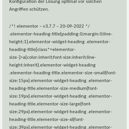
Konfiguration der Lösung optimal vor solchen
Angriffen schützen.
/*! elementor – v3.7.7 – 20-09-2022 */
.elementor-heading-title{padding:0;margin:0;line-
height:1}.elementor-widget-heading .elementor-
heading-title[class*=elementor-
size-]>a{color:inherit;font-size:inherit;line-
height:inherit}.elementor-widget-heading
.elementor-heading-title.elementor-size-small{font-
size:15px}.elementor-widget-heading .elementor-
heading-title.elementor-size-medium{font-
size:19px}.elementor-widget-heading .elementor-
heading-title.elementor-size-large{font-
size:29px}.elementor-widget-heading .elementor-
heading-title.elementor-size-xl{font-
size:39px}.elementor-widget-heading .elementor-