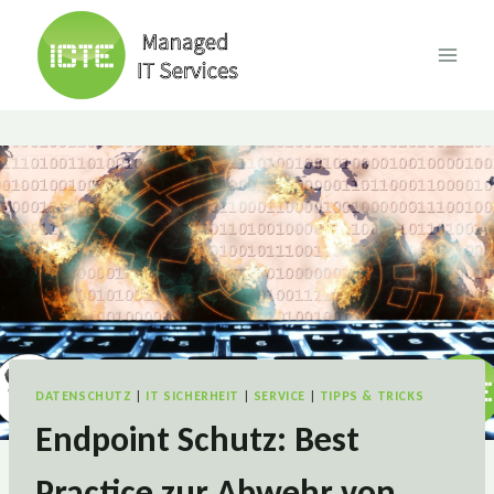
Skip
to
content
DATENSCHUTZ
|
IT SICHERHEIT
|
SERVICE
|
TIPPS & TRICKS
Endpoint Schutz: Best
Practice zur Abwehr von