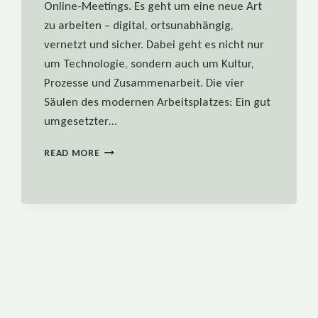
Online-Meetings. Es geht um eine neue Art
zu arbeiten – digital, ortsunabhängig,
vernetzt und sicher. Dabei geht es nicht nur
um Technologie, sondern auch um Kultur,
Prozesse und Zusammenarbeit. Die vier
Säulen des modernen Arbeitsplatzes: Ein gut
umgesetzter…
MODERN
READ MORE
WORKPLACE
RICHTIG
UMSETZEN
–
SO
GELINGT
DER
EINSTIEG
IN
DIE
NEUE