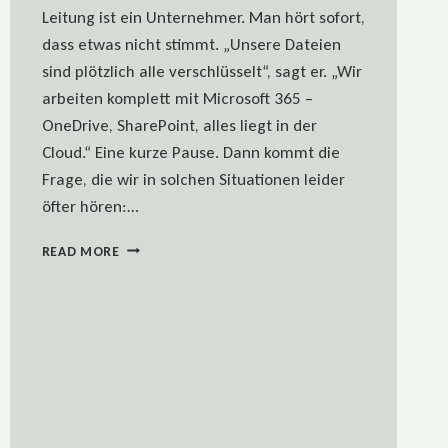
Leitung ist ein Unternehmer. Man hört sofort,
dass etwas nicht stimmt. „Unsere Dateien
sind plötzlich alle verschlüsselt“, sagt er. „Wir
arbeiten komplett mit Microsoft 365 –
OneDrive, SharePoint, alles liegt in der
Cloud.“ Eine kurze Pause. Dann kommt die
Frage, die wir in solchen Situationen leider
öfter hören:…
CLOUD
READ MORE
IST
KEIN
BACKUP:
WARUM
AUCH
MICROSOFT
365
EIN
BACKUP