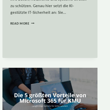
zu schützen. Genau hier setzt die KI-
gestützte IT-Sicherheit an: Sie…
KI-
READ MORE
GESTÜTZTE
IT-
SICHERHEIT
–
ZUKUNFT
ODER
HYPE?