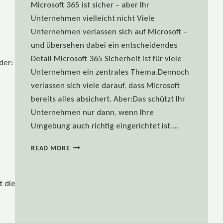
Microsoft 365 ist sicher – aber Ihr
Unternehmen vielleicht nicht Viele
Unternehmen verlassen sich auf Microsoft –
und übersehen dabei ein entscheidendes
Detail Microsoft 365 Sicherheit ist für viele
r: Suchen kostet mehr Zeit als arbeiten. Wo
Unternehmen ein zentrales Thema.Dennoch
verlassen sich viele darauf, dass Microsoft
bereits alles absichert. Aber:Das schützt Ihr
Unternehmen nur dann, wenn Ihre
Umgebung auch richtig eingerichtet ist….
MICROSOFT
READ MORE
365
IST
SICHER
diese stille Steuer
–
ABER
IHR
UNTERNEHMEN