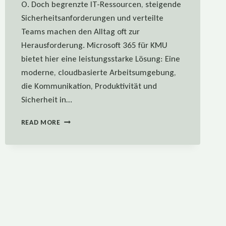
O. Doch begrenzte IT-Ressourcen, steigende
Sicherheitsanforderungen und verteilte
Teams machen den Alltag oft zur
Herausforderung. Microsoft 365 für KMU
bietet hier eine leistungsstarke Lösung: Eine
moderne, cloudbasierte Arbeitsumgebung,
die Kommunikation, Produktivität und
Sicherheit in…
DIE
READ MORE
5
GRÖSSTEN V
ORTEILE V
ON M
ICROSOFT 3
65 F
ÜR K
MU –
L
ANGFRISTIGE V