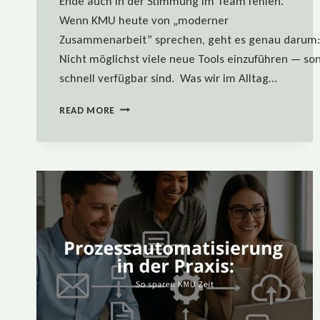
Ende auch in der Stimmung im Team fehlen.
Wenn KMU heute von „moderner
Zusammenarbeit” sprechen, geht es genau darum: d
Nicht möglichst viele neue Tools einzuführen — son
schnell verfügbar sind. Was wir im Alltag…
MODERNE
READ MORE
ZUSAMMENARBEIT:
WAS
SICH
FÜR
KMU
WIRKLICH
LOHNT
—
UND
WAS
NICHT.