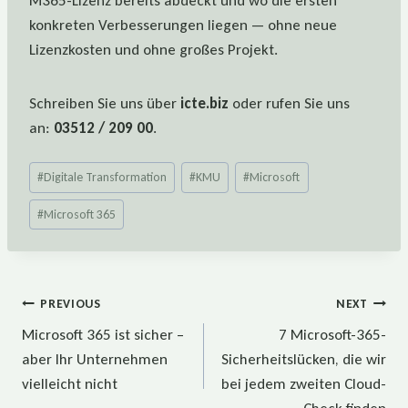
M365-Lizenz bereits abdeckt und wo die ersten
konkreten Verbesserungen liegen — ohne neue
Lizenzkosten und ohne großes Projekt.
Schreiben Sie uns über
icte.biz
oder rufen Sie uns
an:
03512 / 209 00
.
Post
#
Digitale Transformation
#
KMU
#
Microsoft
Tags:
#
Microsoft 365
Beitragsnavigation
PREVIOUS
NEXT
Microsoft 365 ist sicher –
7 Microsoft-365-
aber Ihr Unternehmen
Sicherheitslücken, die wir
vielleicht nicht
bei jedem zweiten Cloud-