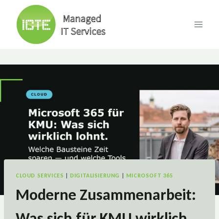
Skip
to
content
CLOUD SERVICES
|
DIGITALISIERUNG
|
MICROSOFT 365
Moderne Zusammenarbeit:
Was sich für KMU wirklich