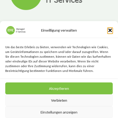
Einwilligung verwalten
ICTE - Managed IT Services
Marktgasse 7, 8720 Knittelfeld
Um das beste Erlebnis zu bieten, verwenden wir Technologien wie Cookies,
+43 (3512) 209 00
um Geräteinformationen zu speichern und/oder darauf zuzugreifen. Wenn
Sie diesen Technologien zustimmen, können wir Daten wie das Surfverhalten
info@icte.biz
oder eindeutige IDs auf dieser Website verarbeiten. Wenn Sie nicht
zustimmen oder Ihre Zustimmung widerrufen, kann dies zu einer
Beeinträchtigung bestimmter Funktionen und Merkmale führen.
KEEP IT SIMPLE.
Akzeptieren
KEEP IT SECURE.
Verbieten
Einstellungen anzeigen