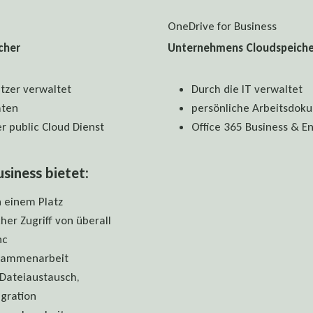
OneDrive for Business
cher
Unternehmens Cloudspeiche
tzer verwaltet
Durch die IT verwaltet
aten
persönliche Arbeitsdok
er public Cloud Dienst
Office 365 Business & En
siness bietet:
n einem Platz
her Zugriff von überall
nc
usammenarbeit
 Dateiaustausch,
egration