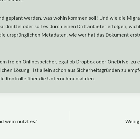
nd geplant werden, was wohin kommen soll! Und wie die Migra
oardmittel oder soll es durch einen Drittanbieter erfolgen, wich
die ursprünglichen Metadaten, wie wer hat das Dokument erstel
em freien Onlinespeicher, egal ob Dropbox oder OneDrive, zu e
chen Lösung, ist allein schon aus Sicherheitsgründen zu empf
die Kontrolle über die Unternehmensdaten.
tion
nd wem nützt es?
Wenige