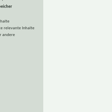
eicher
nhalte
 relevante Inhalte
ür andere