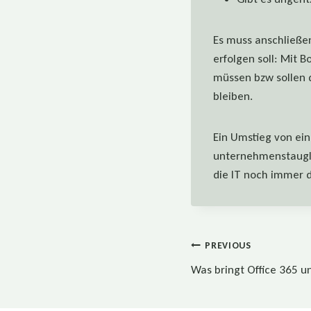
Es muss anschließe
erfolgen soll: Mit B
müssen bzw sollen 
bleiben.
Ein Umstieg von ein
unternehmenstaugli
die IT noch immer 
Beitragsnaviga
PREVIOUS
Was bringt Office 365 u