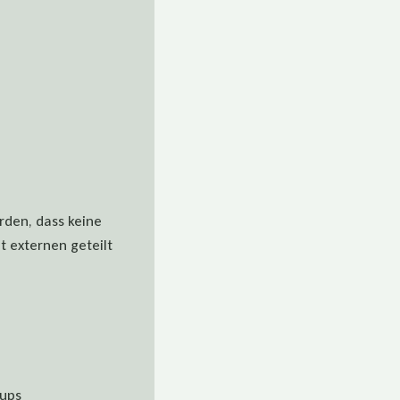
rden, dass keine
 externen geteilt
oups