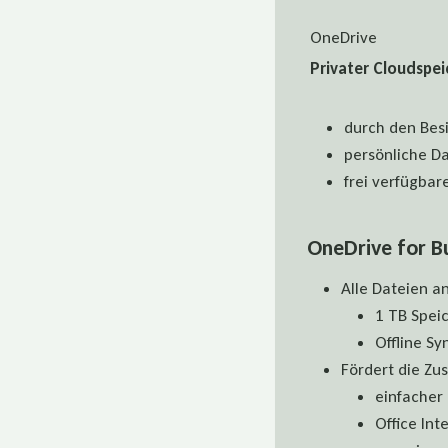
OneDrive
Privater Cloudspei
durch den Besi
persönliche D
frei verfügbar
OneDrive for Bu
Alle Dateien a
1 TB Speic
Offline Sy
Fördert die Z
einfacher
Office Int