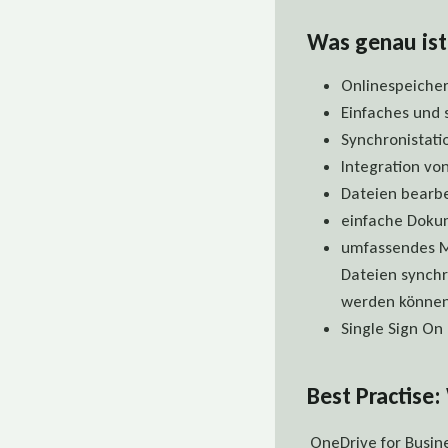
Was genau ist
Onlinespeicher
Einfaches und 
Synchronistati
Integration vo
Dateien bearb
einfache Doku
umfassendes Ma
Dateien synchr
werden können
Single Sign On
Best Practise
OneDrive for Busin