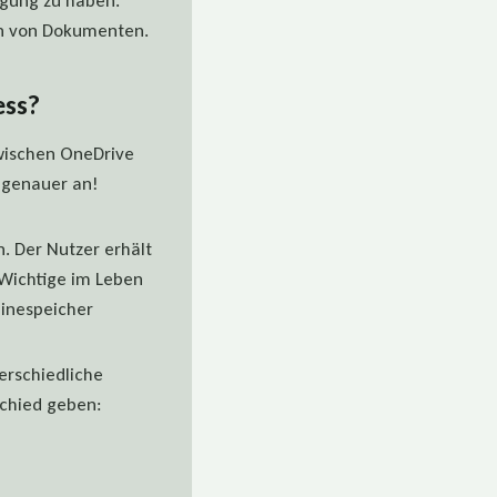
fügung zu haben.
len von Dokumenten.
ess?
wischen OneDrive
 genauer an!
n. Der Nutzer erhält
s Wichtige im Leben
linespeicher
terschiedliche
schied geben: