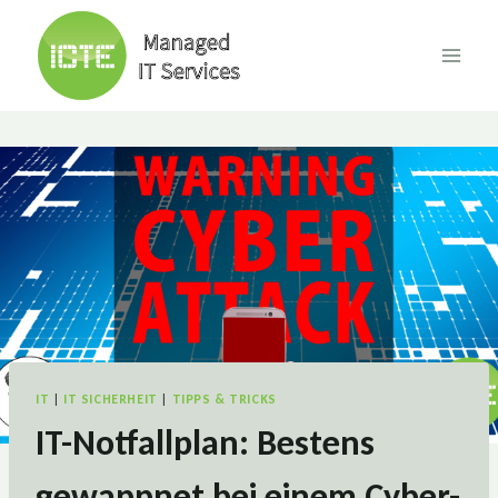
Skip
to
content
IT
|
IT SICHERHEIT
|
TIPPS & TRICKS
IT-Notfallplan: Bestens
gewappnet bei einem Cyber-