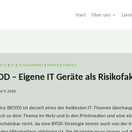
Start
Über uns
Leis
HUTZ
|
IT
|
IT SICHERHEIT
|
OFFICE
|
SERVICE
D – Eigene IT Geräte als Risikofa
t 9, 2016
ce (BOYD) ist derzeit eines der heißesten IT-Themen überhaup
ich zu dem Thema im Netz und in den Printmedien und eine ein
scheinbar nicht, da eine BYOD-Strategie immer auch von der In
en Mitarbeitern abhängig ist. Die Strategie muss immer auf d