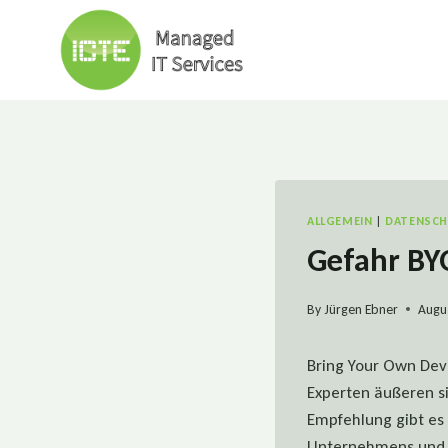
Skip
to
content
ALLGEMEIN
|
DATENSC
Gefahr BYO
By
Jürgen Ebner
Augus
Bring Your Own Devi
Experten äußeren s
Empfehlung gibt es 
Unternehmens und d