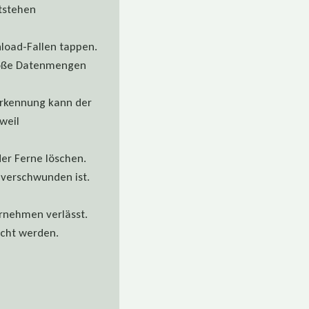
tstehen
nload-Fallen tappen.
große Datenmengen
erkennung kann der
weil
der Ferne löschen.
 verschwunden ist.
ernehmen verlässt.
scht werden.