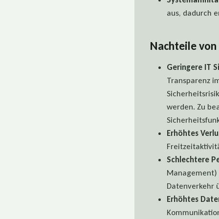
aus, dadurch e
Nachteile vo
Geringere IT S
Transparenz im
Sicherheitsris
werden. Zu bea
Sicherheitsfunk
Erhöhtes Verlus
Freitzeitaktivi
Schlechtere P
Management) e
Datenverkehr ü
Erhöhtes Date
Kommunikations