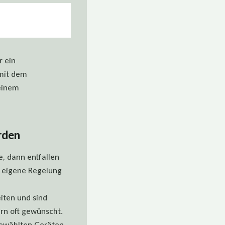
r ein
 mit dem
einem
rden
, dann entfallen
ne eigene Regelung
iten und sind
ern oft gewünscht.
 gewählten Geräten