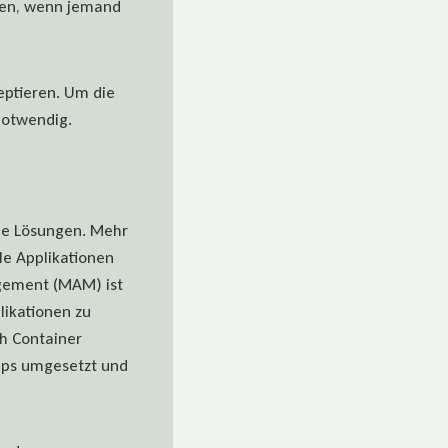
gen, wenn jemand
eptieren. Um die
 notwendig.
he Lösungen. Mehr
le Applikationen
gement (MAM) ist
likationen zu
ch Container
Apps umgesetzt und