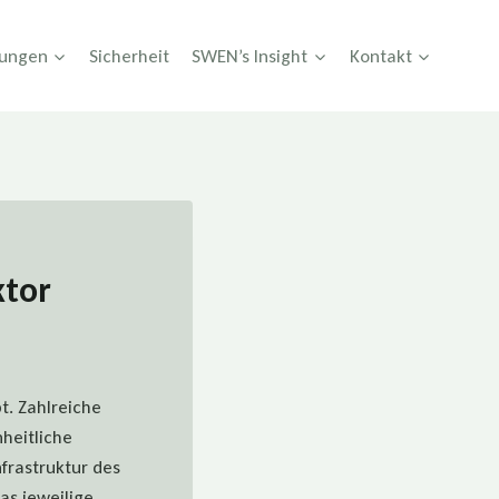
tungen
Sicherheit
SWEN’s Insight
Kontakt
ktor
t. Zahlreiche
heitliche
frastruktur des
as jeweilige