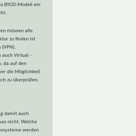
das BYOD-Modell ein
ht.
men müssen alle
tur zu finden ist
s (VPN),
 auch Virtual -
, da auf den
er die Möglichkeit
ch zu überprüfen.
ng damit auch
was nicht. Welche
iebssysteme werden