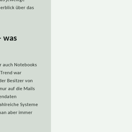
erblick über das
– was
er auch Notebooks
 Trend war
er Besitzer von
ur auf die Mails
mendaten
zahlreiche Systeme
 man aber immer