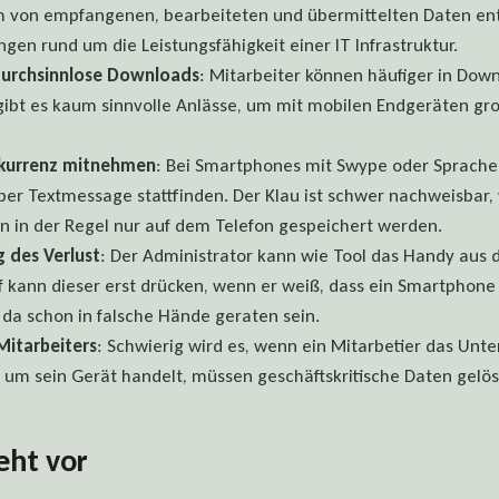
von empfangenen, bearbeiteten und übermittelten Daten en
gen rund um die Leistungsfähigkeit einer IT Infrastruktur.
urchsinnlose Downloads
: Mitarbeiter können häufiger in Dow
gibt es kaum sinnvolle Anlässe, um mit mobilen Endgeräten 
nkurrenz mitnehmen
: Bei Smartphones mit Swype oder Sprach
per Textmessage stattfinden. Der Klau ist schwer nachweisbar, 
n in der Regel nur auf dem Telefon gespeichert werden.
 des Verlust
: Der Administrator kann wie Tool das Handy aus 
 kann dieser erst drücken, wenn er weiß, dass ein Smartphone
da schon in falsche Hände geraten sein.
itarbeiters
: Schwierig wird es, wenn ein Mitarbetier das Unt
 um sein Gerät handelt, müssen geschäftskritische Daten gelö
eht vor