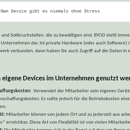
 Own Device gibt es niemals ohne Stress
 und Sollbruchstellen, die zu bewältigen sind. BYOD stellt imme
ür Unternehmen dar. Ist private Hardware (oder auch Software)
rk verbunden, dann haben Sie auch Zugriff auf die Daten in 
n eigene Devices im Unternehmen genutzt we
affungskosten:
Verwendet der Mitarbeiter sein eigenes Geräte
 Anschaffungskosten. Es sollte jedoch für die Betriebskosten ei
en.
ät:
Mitarbeiter können von jedem Ort und zu jederzeit aus arbe
 erreichbar. Diese Art von Flexibiltät ist von vielen Mitarbeit
t:
Die Mitarbeiter kennen sich in der Regel auf den von Ihnen