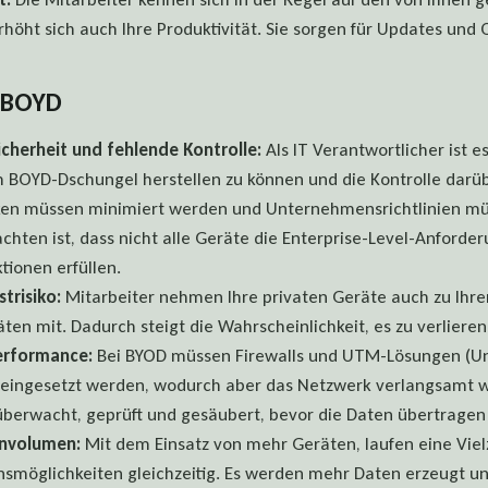
rhöht sich auch Ihre Produktivität. Sie sorgen für Updates und
n BOYD
icherheit und fehlende Kontrolle:
Als IT Verantwortlicher ist e
 BOYD-Dschungel herstellen zu können und die Kontrolle darüb
iken müssen minimiert werden und Unternehmensrichtlinien m
chten ist, dass nicht alle Geräte die Enterprise-Level-Anforde
tionen erfüllen.
trisiko:
Mitarbeiter nehmen Ihre privaten Geräte auch zu Ihre
täten mit. Dadurch steigt die Wahrscheinlichkeit, es zu verliere
erformance:
Bei BYOD müssen Firewalls und UTM-Lösungen (Un
ingesetzt werden, wodurch aber das Netzwerk verlangsamt w
berwacht, geprüft und gesäubert, bevor die Daten übertragen
nvolumen:
Mit dem Einsatz von mehr Geräten, laufen eine Viel
möglichkeiten gleichzeitig. Es werden mehr Daten erzeugt un