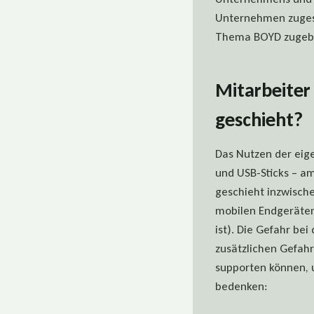
Unternehmen zugesch
Thema BOYD zugeben
Mitarbeiter 
geschieht?
Das Nutzen der eig
und USB-Sticks – a
geschieht inzwisch
mobilen Endgeräten
ist). Die Gefahr be
zusätzlichen Gefah
supporten können, 
bedenken: