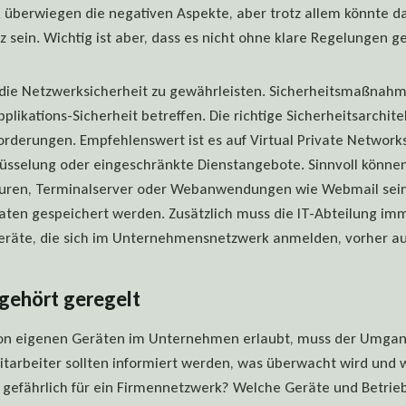
k überwiegen die negativen Aspekte, aber trotz allem könnte 
z sein. Wichtig ist aber, dass es nicht ohne klare Regelungen ge
t die Netzwerksicherheit zu gewährleisten. Sicherheitsmaßnah
pplikations-Sicherheit betreffen. Die richtige Sicherheitsarchitek
rderungen. Empfehlenswert ist es auf Virtual Private Network
üsselung oder eingeschränkte Dienstangebote. Sinnvoll können
turen, Terminalserver oder Webanwendungen wie Webmail sein
aten gespeichert werden. Zusätzlich muss die IT-Abteilung imm
eräte, die sich im Unternehmensnetzwerk anmelden, vorher au
gehört geregelt
von eigenen Geräten im Unternehmen erlaubt, muss der Umga
tarbeiter sollten informiert werden, was überwacht wird und 
ll gefährlich für ein Firmennetzwerk? Welche Geräte und Betr