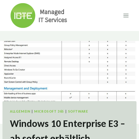
Skip
to
content
ALLGEMEIN
|
MICROSOFT 365
|
SOFTWARE
Windows 10 Enterprise E3 –
ab sofort erhältlich