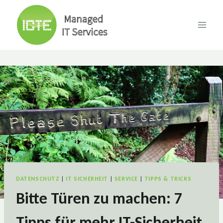
Skip
to
content
DATENSCHUTZ
|
IT SICHERHEIT
|
SERVICE
|
TIPPS & TRICKS
Bitte Türen zu machen: 7
Tipps für mehr IT-Sicherheit