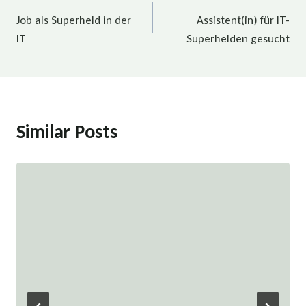
Beitragsnavigation
Job als Superheld in der
Assistent(in) für IT-
IT
Superhelden gesucht
Similar Posts