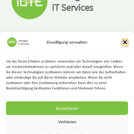
Einwilligung verwalten
ICTE - Managed IT Services
Marktgasse 7, 8720 Knittelfeld
Um das beste Erlebnis zu bieten, verwenden wir Technologien wie Cookies,
+43 (3512) 209 00
um Geräteinformationen zu speichern und/oder darauf zuzugreifen. Wenn
Sie diesen Technologien zustimmen, können wir Daten wie das Surfverhalten
info@icte.biz
oder eindeutige IDs auf dieser Website verarbeiten. Wenn Sie nicht
zustimmen oder Ihre Zustimmung widerrufen, kann dies zu einer
Beeinträchtigung bestimmter Funktionen und Merkmale führen.
KEEP IT SIMPLE.
Akzeptieren
KEEP IT SECURE.
Verbieten