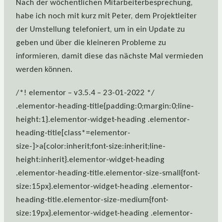
Nach der wöchentlichen Mitarbeiterbesprechung,
habe ich noch mit kurz mit Peter, dem Projektleiter
der Umstellung telefoniert, um in ein Update zu
geben und über die kleineren Probleme zu
informieren, damit diese das nächste Mal vermieden
werden können.
/*! elementor – v3.5.4 – 23-01-2022 */
.elementor-heading-title{padding:0;margin:0;line-
height:1}.elementor-widget-heading .elementor-
heading-title[class*=elementor-
size-]>a{color:inherit;font-size:inherit;line-
height:inherit}.elementor-widget-heading
.elementor-heading-title.elementor-size-small{font-
size:15px}.elementor-widget-heading .elementor-
heading-title.elementor-size-medium{font-
size:19px}.elementor-widget-heading .elementor-