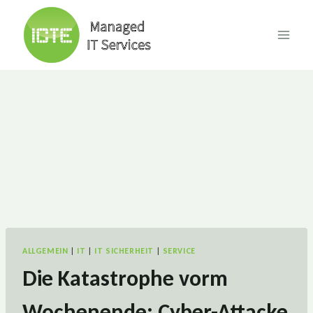
Skip
to
content
ALLGEMEIN
|
IT
|
IT SICHERHEIT
|
SERVICE
Die Katastrophe vorm
Wochenende: Cyber-Attacke