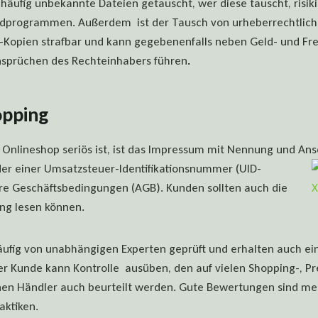
häufig unbekannte Dateien getauscht, wer diese tauscht, risikie
adprogrammen. Außerdem ist der Tausch von urheberrechtlich
-Kopien strafbar und kann gegebenenfalls neben Geld- und Fre
sprüchen des Rechteinhabers führen
.
opping
n Onlineshop seriös ist, ist das Impressum mit Nennung und Ansc
er einer Umsatzsteuer-Identifikationsnummer (UID-
e Geschäftsbedingungen (AGB). Kunden sollten auch die
ng lesen können.
äufig von unabhängigen Experten geprüft und erhalten auch ein 
er Kunde kann Kontrolle ausüben, den auf vielen Shopping-, Pr
nen Händler auch beurteilt werden. Gute Bewertungen sind mei
aktiken.