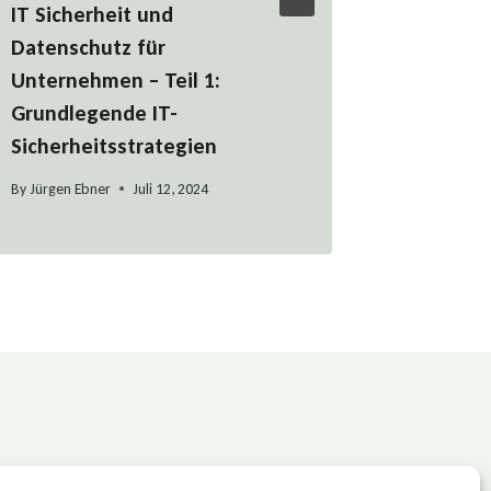
IT Sicherheit und
Managed
Datenschutz für
Präsenta
Unternehmen – Teil 1:
Markepl
Grundlegende IT-
By
Jürgen Eb
Sicherheitsstrategien
By
Jürgen Ebner
Juli 12, 2024