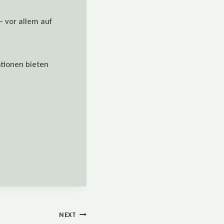
– vor allem auf
tionen bieten
NEXT