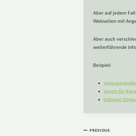
Aber auf jedem Fall
Webseiten mit Ange
Aber auch verschie
weiterführende Inf
Beispiel:
www.europako
Verein für Kon
Internet Omb
Beitragsnaviga
PREVIOUS