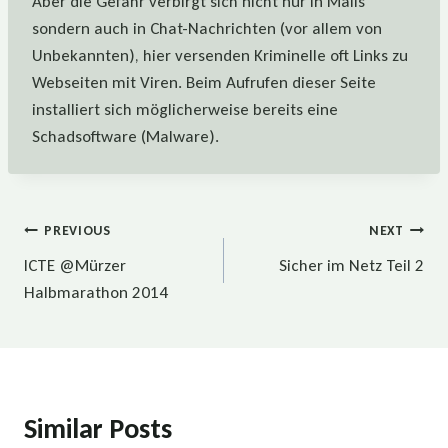
Aber die Gefahr verbirgt sich nicht nur in Mails
sondern auch in Chat-Nachrichten (vor allem von
Unbekannten), hier versenden Kriminelle oft Links zu
Webseiten mit Viren. Beim Aufrufen dieser Seite
installiert sich möglicherweise bereits eine
Schadsoftware (Malware).
Beitragsnavigation
PREVIOUS
NEXT
ICTE @Mürzer
Sicher im Netz Teil 2
Halbmarathon 2014
Similar Posts