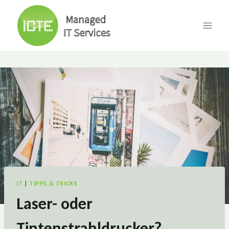
Skip
to
content
IT
|
TIPPS & TRICKS
Laser- oder
Tintenstrahldrucker?