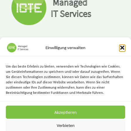
Einwilligung verwalten
ICTE - Managed IT Services
Marktgasse 7, 8720 Knittelfeld
Um das beste Erlebnis zu bieten, verwenden wir Technologien wie Cookies,
+43 (3512) 209 00
um Geräteinformationen zu speichern und/oder darauf zuzugreifen. Wenn
Sie diesen Technologien zustimmen, können wir Daten wie das Surfverhalten
info@icte.biz
oder eindeutige IDs auf dieser Website verarbeiten. Wenn Sie nicht
zustimmen oder Ihre Zustimmung widerrufen, kann dies zu einer
Beeinträchtigung bestimmter Funktionen und Merkmale führen.
KEEP IT SIMPLE.
Akzeptieren
KEEP IT SECURE.
Verbieten