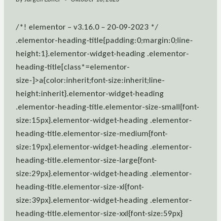
/*! elementor – v3.16.0 – 20-09-2023 */
.elementor-heading-title{padding:0;margin:0;line-
height:1}.elementor-widget-heading .elementor-
heading-title[class*=elementor-
size-]>a{color:inherit;font-size:inherit;line-
height:inherit}.elementor-widget-heading
.elementor-heading-title.elementor-size-small{font-
size:15px}.elementor-widget-heading .elementor-
heading-title.elementor-size-medium{font-
size:19px}.elementor-widget-heading .elementor-
heading-title.elementor-size-large{font-
size:29px}.elementor-widget-heading .elementor-
heading-title.elementor-size-xl{font-
size:39px}.elementor-widget-heading .elementor-
heading-title.elementor-size-xxl{font-size:59px}