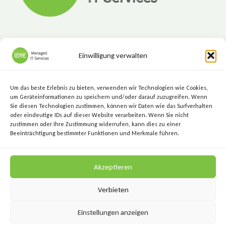
Einwilligung verwalten
ICTE - Managed IT Services
Marktgasse 7, 8720 Knittelfeld
Um das beste Erlebnis zu bieten, verwenden wir Technologien wie Cookies,
+43 (3512) 209 00
um Geräteinformationen zu speichern und/oder darauf zuzugreifen. Wenn
Sie diesen Technologien zustimmen, können wir Daten wie das Surfverhalten
info@icte.biz
oder eindeutige IDs auf dieser Website verarbeiten. Wenn Sie nicht
zustimmen oder Ihre Zustimmung widerrufen, kann dies zu einer
Beeinträchtigung bestimmter Funktionen und Merkmale führen.
KEEP IT SIMPLE.
Akzeptieren
KEEP IT SECURE.
Verbieten
Einstellungen anzeigen
Datenschutz
Impressum
AGB
Kontakt