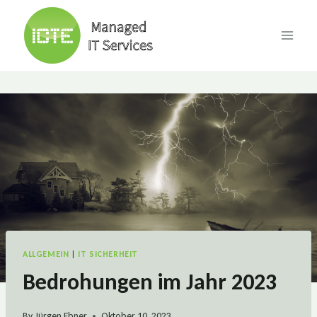
Skip
to
content
ALLGEMEIN
|
IT SICHERHEIT
Bedrohungen im Jahr 2023
By
Jürgen Ebner
Oktober 10, 2023