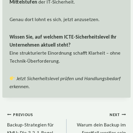
Mittelstufen
der IT-Sicherheit.
Genau dort lohnt es sich, jetzt anzusetzen.
Wissen Sie, auf welchem ICTE-Sicherheitslevel Ihr
Unternehmen aktuell steht?
Eine strukturierte Einordnung schafft Klarheit – ohne
Technik-Überforderung.
Jetzt Sicherheitslevel prüfen und Handlungsbedarf
erkennen.
Beitragsnavigation
PREVIOUS
NEXT
Backup-Strategien für
Warum dein Backup im
KMU: Die 3-2-1-Regel
Ernstfall wertlos sein