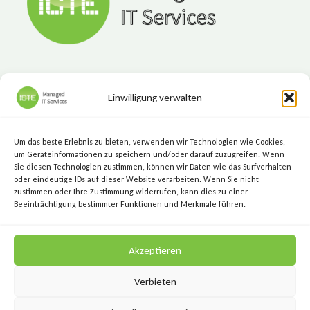
Einwilligung verwalten
ICTE - Managed IT Services
Marktgasse 7, 8720 Knittelfeld
Um das beste Erlebnis zu bieten, verwenden wir Technologien wie Cookies,
+43 (3512) 209 00
um Geräteinformationen zu speichern und/oder darauf zuzugreifen. Wenn
Sie diesen Technologien zustimmen, können wir Daten wie das Surfverhalten
info@icte.biz
oder eindeutige IDs auf dieser Website verarbeiten. Wenn Sie nicht
zustimmen oder Ihre Zustimmung widerrufen, kann dies zu einer
Beeinträchtigung bestimmter Funktionen und Merkmale führen.
KEEP IT SIMPLE.
Akzeptieren
KEEP IT SECURE.
Verbieten