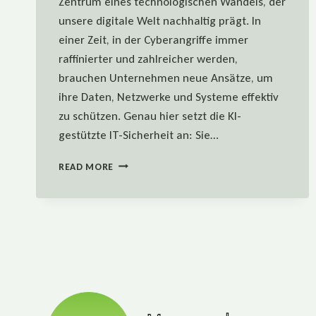
Zentrum eines technologischen Wandels, der
unsere digitale Welt nachhaltig prägt. In
einer Zeit, in der Cyberangriffe immer
raffinierter und zahlreicher werden,
brauchen Unternehmen neue Ansätze, um
ihre Daten, Netzwerke und Systeme effektiv
zu schützen. Genau hier setzt die KI-
gestützte IT-Sicherheit an: Sie…
KI-
READ MORE
GESTÜTZTE
IT-
SICHERHEIT
–
ZUKUNFT
ODER
HYPE?