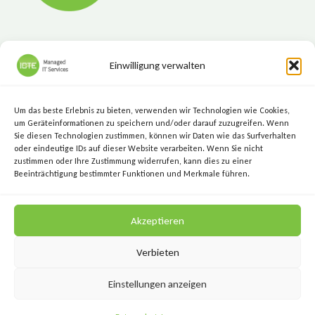
Einwilligung verwalten
ICTE - Managed IT Services
Marktgasse 7, 8720 Knittelfeld
Um das beste Erlebnis zu bieten, verwenden wir Technologien wie Cookies,
+43 (3512) 209 00
um Geräteinformationen zu speichern und/oder darauf zuzugreifen. Wenn
Sie diesen Technologien zustimmen, können wir Daten wie das Surfverhalten
info@icte.biz
oder eindeutige IDs auf dieser Website verarbeiten. Wenn Sie nicht
zustimmen oder Ihre Zustimmung widerrufen, kann dies zu einer
Beeinträchtigung bestimmter Funktionen und Merkmale führen.
KEEP IT SIMPLE.
Akzeptieren
KEEP IT SECURE.
Verbieten
Einstellungen anzeigen
Datenschutz
Impressum
AGB
Kontakt