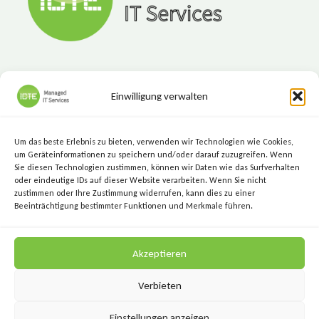
Einwilligung verwalten
ICTE - Managed IT Services
Marktgasse 7, 8720 Knittelfeld
Um das beste Erlebnis zu bieten, verwenden wir Technologien wie Cookies,
+43 (3512) 209 00
um Geräteinformationen zu speichern und/oder darauf zuzugreifen. Wenn
Sie diesen Technologien zustimmen, können wir Daten wie das Surfverhalten
info@icte.biz
oder eindeutige IDs auf dieser Website verarbeiten. Wenn Sie nicht
zustimmen oder Ihre Zustimmung widerrufen, kann dies zu einer
Beeinträchtigung bestimmter Funktionen und Merkmale führen.
KEEP IT SIMPLE.
Akzeptieren
KEEP IT SECURE.
Verbieten
Einstellungen anzeigen