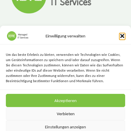
DIE
NEUE
ARBEITSWELT
Einwilligung verwalten
ICTE - Managed IT Services
Marktgasse 7, 8720 Knittelfeld
Um das beste Erlebnis zu bieten, verwenden wir Technologien wie Cookies,
+43 (3512) 209 00
um Geräteinformationen zu speichern und/oder darauf zuzugreifen. Wenn
Sie diesen Technologien zustimmen, können wir Daten wie das Surfverhalten
info@icte.biz
oder eindeutige IDs auf dieser Website verarbeiten. Wenn Sie nicht
zustimmen oder Ihre Zustimmung widerrufen, kann dies zu einer
Beeinträchtigung bestimmter Funktionen und Merkmale führen.
KEEP IT SIMPLE.
Akzeptieren
KEEP IT SECURE.
Verbieten
Einstellungen anzeigen