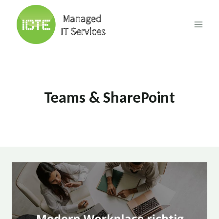
Skip
to
content
Teams & SharePoint