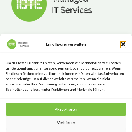
L
ANGFRISTIGE V
ORTEILE F
ÜR U
NTERNEHMEN
Einwilligung verwalten
ICTE - Managed IT Services
Marktgasse 7, 8720 Knittelfeld
Um das beste Erlebnis zu bieten, verwenden wir Technologien wie Cookies,
+43 (3512) 209 00
um Geräteinformationen zu speichern und/oder darauf zuzugreifen. Wenn
Sie diesen Technologien zustimmen, können wir Daten wie das Surfverhalten
info@icte.biz
oder eindeutige IDs auf dieser Website verarbeiten. Wenn Sie nicht
zustimmen oder Ihre Zustimmung widerrufen, kann dies zu einer
Beeinträchtigung bestimmter Funktionen und Merkmale führen.
KEEP IT SIMPLE.
Akzeptieren
KEEP IT SECURE.
Verbieten