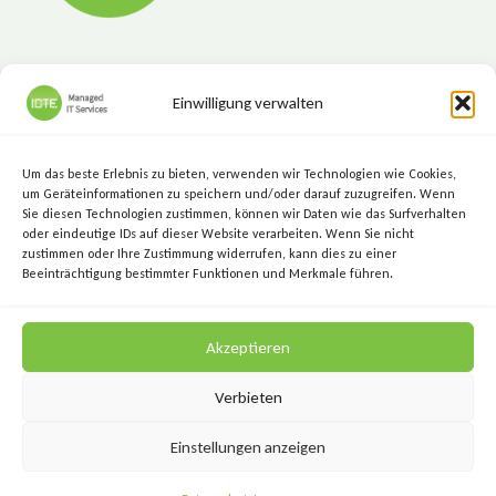
Einwilligung verwalten
ICTE - Managed IT Services
Marktgasse 7, 8720 Knittelfeld
Um das beste Erlebnis zu bieten, verwenden wir Technologien wie Cookies,
+43 (3512) 209 00
um Geräteinformationen zu speichern und/oder darauf zuzugreifen. Wenn
Sie diesen Technologien zustimmen, können wir Daten wie das Surfverhalten
info@icte.biz
oder eindeutige IDs auf dieser Website verarbeiten. Wenn Sie nicht
zustimmen oder Ihre Zustimmung widerrufen, kann dies zu einer
Beeinträchtigung bestimmter Funktionen und Merkmale führen.
KEEP IT SIMPLE.
Akzeptieren
KEEP IT SECURE.
Verbieten
Einstellungen anzeigen
Datenschutz
Impressum
AGB
Kontakt