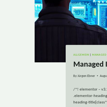
ALLGEMEIN
|
MANAGED 
Managed IT
By
Jürgen Ebner
Augu
/*! elementor – v3.
.elementor-heading
heading-title[class*