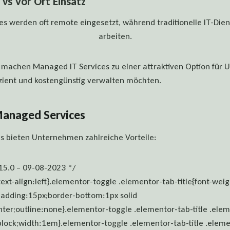
vs Vor Ort Einsatz
s werden oft remote eingesetzt, während traditionelle IT-Dienst
arbeiten.
 machen Managed IT Services zu einer attraktiven Option für 
izient und kostengünstig verwalten möchten.
Managed Services
s bieten Unternehmen zahlreiche Vorteile:
15.0 – 09-08-2023 */
ext-align:left}.elementor-toggle .elementor-tab-title{font-weig
padding:15px;border-bottom:1px solid
ter;outline:none}.elementor-toggle .elementor-tab-title .ele
-block;width:1em}.elementor-toggle .elementor-tab-title .elem