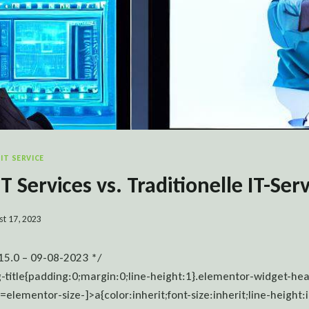
IT SERVICE
 Services vs. Traditionelle IT-Serv
st 17, 2023
15.0 – 09-08-2023 */
-title{padding:0;margin:0;line-height:1}.elementor-widget-he
=elementor-size-]>a{color:inherit;font-size:inherit;line-height: