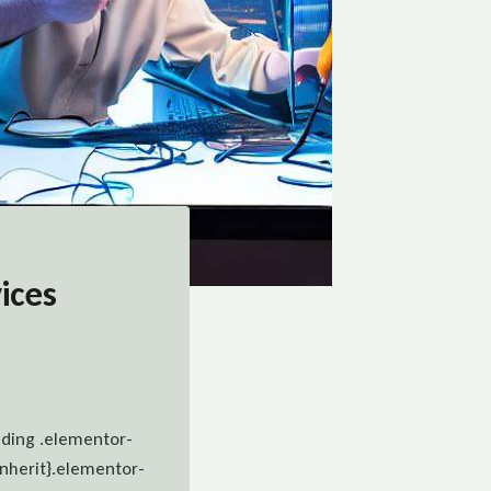
ices
ading .elementor-
inherit}.elementor-