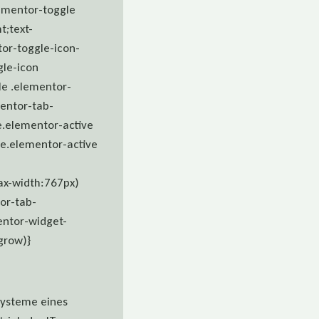
lementor-toggle
t;text-
tor-toggle-icon-
gle-icon
le .elementor-
entor-tab-
e.elementor-active
le.elementor-active
ax-width:767px)
or-tab-
entor-widget-
grow)}
Systeme eines