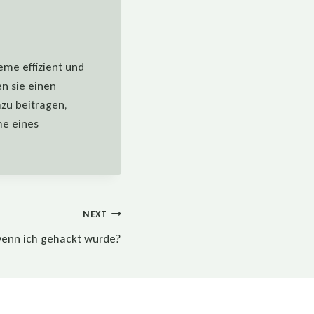
eme effizient und
en sie einen
azu beitragen,
me eines
NEXT
wenn ich gehackt wurde?