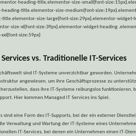
ementor-heading-title.elementor-size-small{font-size:15px}.el
-heading-title.elementor-size-medium{font-size:19px}.elemen
-title.elementor-size-large{font-size:29px}.elementor-widget-
ntor-size-xl{font-size:39px}.elementor-widget-heading .eleme
-xxl{font-size:59px}
ervices vs. Traditionelle IT-Services
schäftswelt sind IT-Systeme unverzichtbar geworden. Unterne
frastruktur angewiesen, um ihre Geschäftsprozesse zu unterstü
herzustellen, dass ihre IT-Systeme reibungslos funktionieren, 
port. Hier kommen Managed IT Services ins Spiel.
 sind eine Form des IT-Supports, bei der ein externer Dienstlei
die Verwaltung und Wartung der IT-Systeme eines Unternehm
ionellen IT-Services, bei denen ein Unternehmen einen IT-Diens