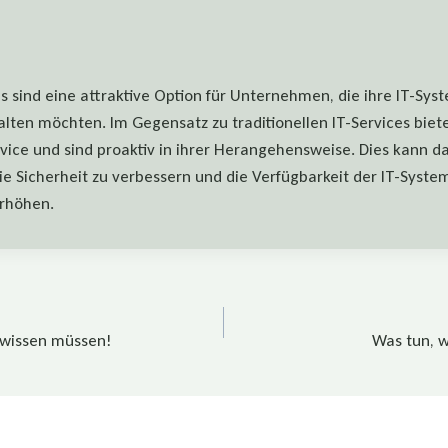
 sind eine attraktive Option für Unternehmen, die ihre IT-Syst
lten möchten. Im Gegensatz zu traditionellen IT-Services biet
rvice und sind proaktiv in ihrer Herangehensweise. Dies kann d
ie Sicherheit zu verbessern und die Verfügbarkeit der IT-Syste
rhöhen.
tion
e wissen müssen!
Was tun, 