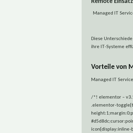
Remote Einsatz 
Managed IT Service
Diese Unterschiede
ihre IT-Systeme eff
Vorteile von 
Managed IT Service
/*! elementor – v3.
.elementor-toggle{t
height:1;margin:0;
#d5d8dc;cursor:poin
icon{display:inline