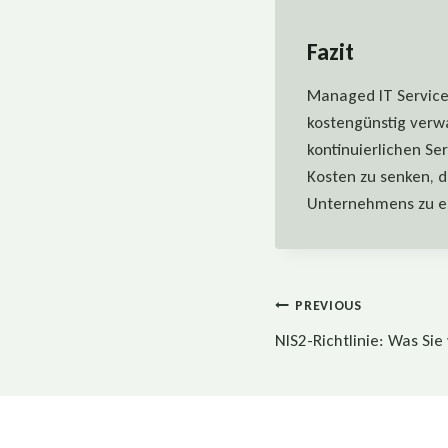
Fazit
Managed IT Services
kostengünstig verwa
kontinuierlichen Se
Kosten zu senken, d
Unternehmens zu e
Beitragsnaviga
PREVIOUS
NIS2-Richtlinie: Was Si