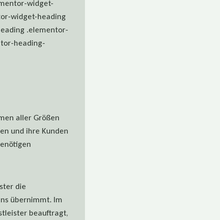
ementor-widget-
tor-widget-heading
heading .elementor-
ntor-heading-
hmen aller Größen
tzen und ihre Kunden
benötigen
ster die
ens übernimmt. Im
tleister beauftragt,