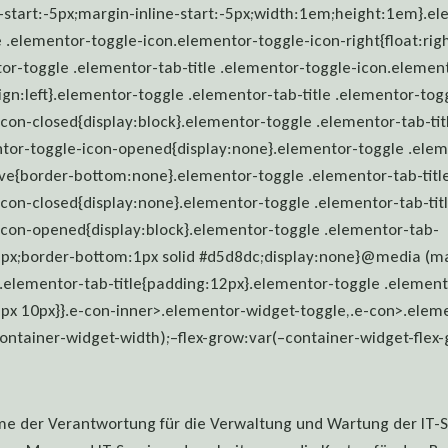
-start:-5px;margin-inline-start:-5px;width:1em;height:1em}.e
e .elementor-toggle-icon.elementor-toggle-icon-right{float:righ
tor-toggle .elementor-tab-title .elementor-toggle-icon.elemen
-align:left}.elementor-toggle .elementor-tab-title .elementor-tog
con-closed{display:block}.elementor-toggle .elementor-tab-tit
ntor-toggle-icon-opened{display:none}.elementor-toggle .elem
tive{border-bottom:none}.elementor-toggle .elementor-tab-titl
con-closed{display:none}.elementor-toggle .elementor-tab-tit
icon-opened{display:block}.elementor-toggle .elementor-tab-
px;border-bottom:1px solid #d5d8dc;display:none}@media (m
 .elementor-tab-title{padding:12px}.elementor-toggle .element
px 10px}}.e-con-inner>.elementor-widget-toggle,.e-con>.elem
ontainer-widget-width);–flex-grow:var(–container-widget-flex-
e der Verantwortung für die Verwaltung und Wartung der IT-