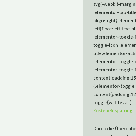
svg{-webkit-margin
.elementor-tab-titl
align:right}.elemen
left{float:left;text
.elementor-toggle-i
toggle-icon .eleme
title.elementor-ac
.elementor-toggle-i
.elementor-toggle-
content{padding:15
{.elementor-toggle
content{padding:12
toggle{width:var(–c
Kosteneinsparung
Durch die Übernahm