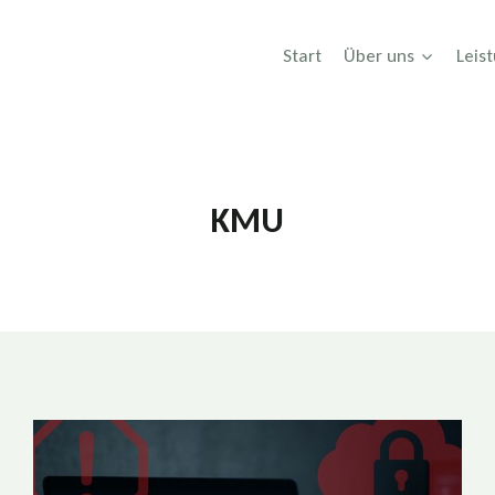
Start
Über uns
Leis
KMU