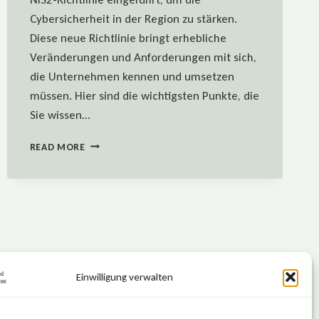
Cybersicherheit in der Region zu stärken.
Diese neue Richtlinie bringt erhebliche
Veränderungen und Anforderungen mit sich,
die Unternehmen kennen und umsetzen
müssen. Hier sind die wichtigsten Punkte, die
Sie wissen…
VERSTEHEN
READ MORE
SIE
DIE
AUSWIRKUNGEN
DER
NIS2-
RICHTLINIE
AUF
IHR
Einwilligung verwalten
KEEP IT SIMPLE.
UNTERNEHMEN
KEEP IT SECURE.