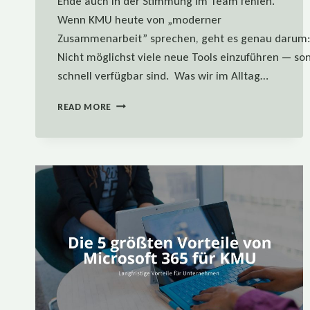
Ende auch in der Stimmung im Team fehlen.
Wenn KMU heute von „moderner
Zusammenarbeit” sprechen, geht es genau darum: d
Nicht möglichst viele neue Tools einzuführen — son
schnell verfügbar sind. Was wir im Alltag…
MODERNE
READ MORE
ZUSAMMENARBEIT:
WAS
SICH
FÜR
KMU
WIRKLICH
LOHNT
—
UND
WAS
NICHT.