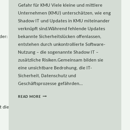
Gefahr für KMU Viele kleine und mittlere
Unternehmen (KMU) unterschätzen, wie eng
Shadow IT und Updates in KMU miteinander
verknüpft sind.Während fehlende Updates
r: Suchen kostet mehr Zeit als arbeiten. Wo
bekannte Sicherheitslücken offenlassen,
entstehen durch unkontrollierte Software-
Nutzung – die sogenannte Shadow IT –
zusätzliche Risiken.Gemeinsam bilden sie
eine unsichtbare Bedrohung, die IT-
Sicherheit, Datenschutz und
Geschäftsprozesse gefährden…
SHADOW
READ MORE
IT
diese stille Steuer
&
VERALTETE
SOFTWARE:
UNSICHTBARE