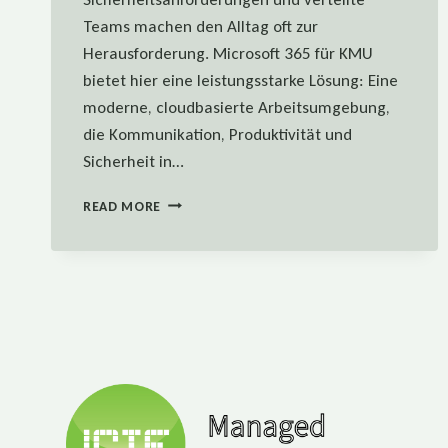
Teams machen den Alltag oft zur
Herausforderung. Microsoft 365 für KMU
bietet hier eine leistungsstarke Lösung: Eine
moderne, cloudbasierte Arbeitsumgebung,
die Kommunikation, Produktivität und
Sicherheit in…
DIE
READ MORE
5
GRÖSSTEN V
ORTEILE V
ON M
ICROSOFT 3
65 F
ÜR K
MU –
L
ANGFRISTIGE V
ORTEILE F