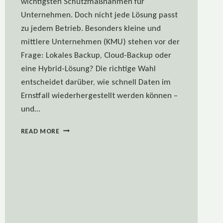
wichtigsten Schutzmaßnahmen für
Unternehmen. Doch nicht jede Lösung passt
zu jedem Betrieb. Besonders kleine und
mittlere Unternehmen (KMU) stehen vor der
Frage: Lokales Backup, Cloud-Backup oder
eine Hybrid-Lösung? Die richtige Wahl
entscheidet darüber, wie schnell Daten im
Ernstfall wiederhergestellt werden können –
und…
BACKUP-
READ MORE
ARTEN
FÜR
KMU:
LOKAL,
CLOUD
ODER
HYBRID?