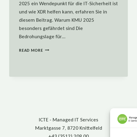
2025 ein Wendepunkt für die IT-Sicherheit ist
und wie XDR helfen kann, erfahren Sie in
diesem Beitrag. Warum KMU 2025
besonders gefährdet sind Die
Bedrohungslage für…
CYBER-
READ MORE
SICHERHEIT
MIT
XDR
–
WARUM
2025
ENTSCHEIDEND
IST!
ICTE - Managed IT Services
Marktgasse 7, 8720 Knittelfeld
+43 (3512) 209 00