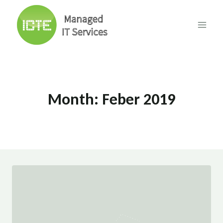
Skip
to
content
Month: Feber 2019