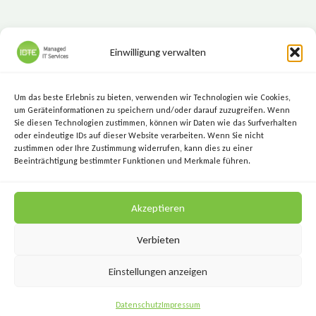
Einwilligung verwalten
ICTE - Managed IT Services
Marktgasse 7, 8720 Knittelfeld
Um das beste Erlebnis zu bieten, verwenden wir Technologien wie Cookies,
+43 (3512) 209 00
um Geräteinformationen zu speichern und/oder darauf zuzugreifen. Wenn
Sie diesen Technologien zustimmen, können wir Daten wie das Surfverhalten
info@icte.biz
oder eindeutige IDs auf dieser Website verarbeiten. Wenn Sie nicht
zustimmen oder Ihre Zustimmung widerrufen, kann dies zu einer
Beeinträchtigung bestimmter Funktionen und Merkmale führen.
KEEP IT SIMPLE.
Akzeptieren
KEEP IT SECURE.
Verbieten
Einstellungen anzeigen
Datenschutz
Impressum
AGB
Kontakt
Datenschutz
Impressum