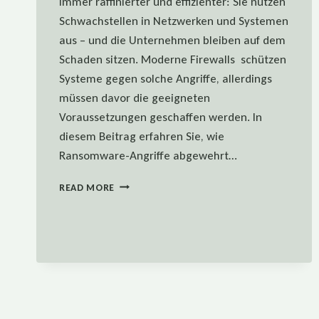
immer raffinierter und effizienter: Sie nutzen
Schwachstellen in Netzwerken und Systemen
aus – und die Unternehmen bleiben auf dem
Schaden sitzen. Moderne Firewalls schützen
Systeme gegen solche Angriffe, allerdings
müssen davor die geeigneten
Voraussetzungen geschaffen werden. In
diesem Beitrag erfahren Sie, wie
Ransomware-Angriffe abgewehrt…
FIREWALL:
READ MORE
BEST
PRACTICE
ZUR
ABWEHR
VON
RANSOMWARE