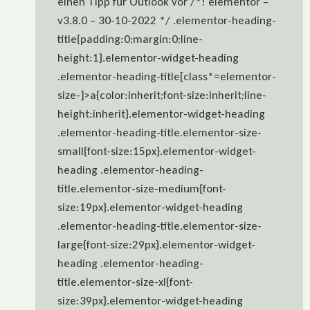
einen Tipp für Outlook vor /*! elementor –
v3.8.0 – 30-10-2022 */ .elementor-heading-
title{padding:0;margin:0;line-
height:1}.elementor-widget-heading
.elementor-heading-title[class*=elementor-
size-]>a{color:inherit;font-size:inherit;line-
height:inherit}.elementor-widget-heading
.elementor-heading-title.elementor-size-
small{font-size:15px}.elementor-widget-
heading .elementor-heading-
title.elementor-size-medium{font-
size:19px}.elementor-widget-heading
.elementor-heading-title.elementor-size-
large{font-size:29px}.elementor-widget-
heading .elementor-heading-
title.elementor-size-xl{font-
size:39px}.elementor-widget-heading