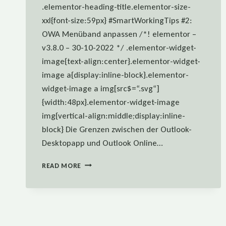
.elementor-heading-title.elementor-size-
xxl{font-size:59px} #SmartWorkingTips #2:
OWA Menüband anpassen /*! elementor –
v3.8.0 – 30-10-2022 */ .elementor-widget-
image{text-align:center}.elementor-widget-
image a{display:inline-block}.elementor-
widget-image a img[src$=“.svg“]
{width:48px}.elementor-widget-image
img{vertical-align:middle;display:inline-
block} Die Grenzen zwischen der Outlook-
Desktopapp und Outlook Online…
#SMARTWORKINGTIPS:
READ MORE
MENÜBAND
ANPASSEN