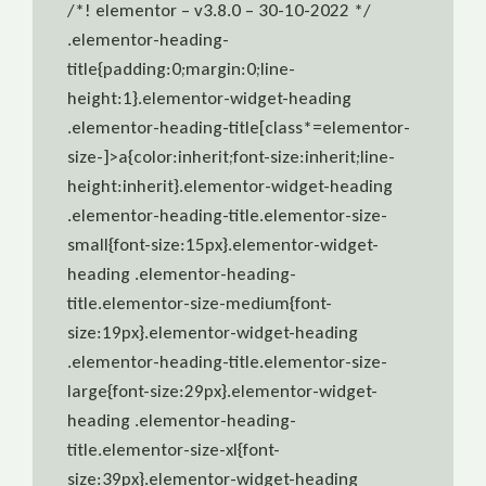
/*! elementor – v3.8.0 – 30-10-2022 */
.elementor-heading-
title{padding:0;margin:0;line-
height:1}.elementor-widget-heading
.elementor-heading-title[class*=elementor-
size-]>a{color:inherit;font-size:inherit;line-
height:inherit}.elementor-widget-heading
.elementor-heading-title.elementor-size-
small{font-size:15px}.elementor-widget-
heading .elementor-heading-
title.elementor-size-medium{font-
size:19px}.elementor-widget-heading
.elementor-heading-title.elementor-size-
large{font-size:29px}.elementor-widget-
heading .elementor-heading-
title.elementor-size-xl{font-
size:39px}.elementor-widget-heading