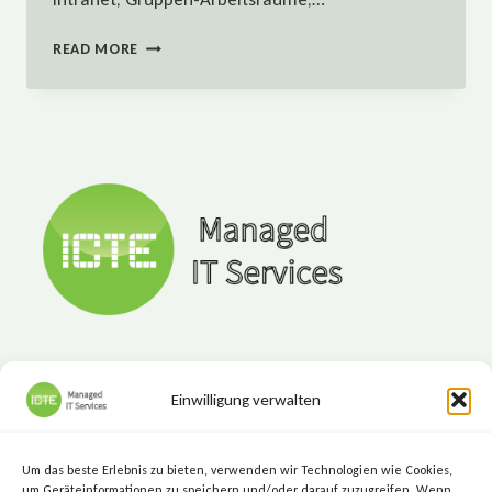
WAS
READ MORE
BRINGT
OFFICE
365
UND
WEM
NÜTZT
ES?
Einwilligung verwalten
ICTE - Managed IT Services
Marktgasse 7, 8720 Knittelfeld
Um das beste Erlebnis zu bieten, verwenden wir Technologien wie Cookies,
+43 (3512) 209 00
um Geräteinformationen zu speichern und/oder darauf zuzugreifen. Wenn