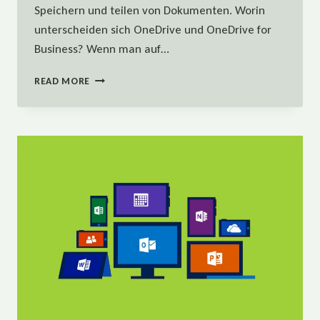
Speichern und teilen von Dokumenten. Worin
unterscheiden sich OneDrive und OneDrive for
Business? Wenn man auf…
WORKPLACE
READ MORE
4.0
–
TEAMWORK:
WAS
IST
ONEDRIVE
FOR
BUSINESS?